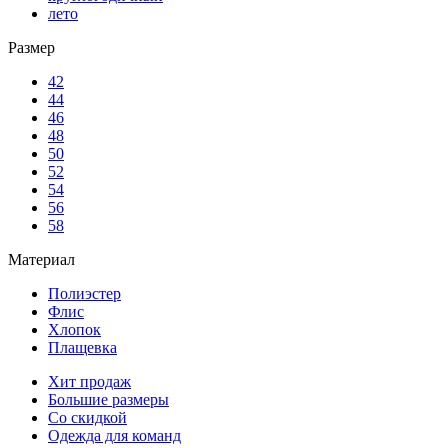
лето
Размер
42
44
46
48
50
52
54
56
58
Материал
Полиэстер
Флис
Хлопок
Плащевка
Хит продаж
Большие размеры
Со скидкой
Одежда для команд