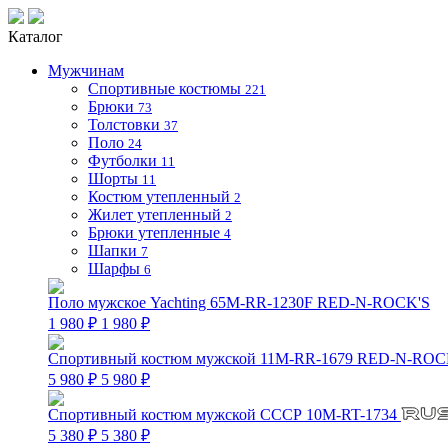
Каталог
Мужчинам
Спортивные костюмы
221
Брюки
73
Толстовки
37
Поло
24
Футболки
11
Шорты
11
Костюм утепленный
2
Жилет утепленный
2
Брюки утепленные
4
Шапки
7
Шарфы
6
Поло мужское Yachting 65M-RR-1230F RED-N-ROCK'S
1 980 ₽
1 980 ₽
Спортивный костюм мужской 11M-RR-1679 RED-N-ROC
5 980 ₽
5 980 ₽
Спортивный костюм мужской СССР 10M-RT-1734
5 380 ₽
5 380 ₽