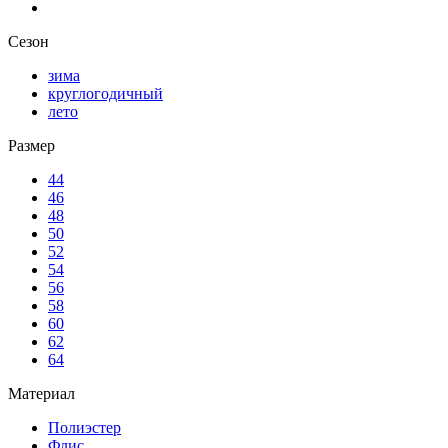
Сезон
зима
круглогодичный
лето
Размер
44
46
48
50
52
54
56
58
60
62
64
Материал
Полиэстер
Флис