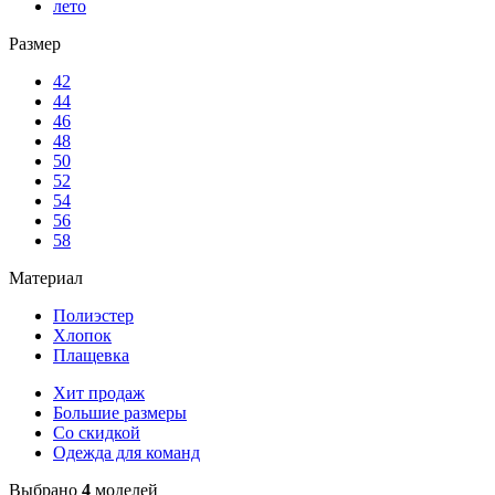
лето
Размер
42
44
46
48
50
52
54
56
58
Материал
Полиэстер
Хлопок
Плащевка
Хит продаж
Большие размеры
Со скидкой
Одежда для команд
Выбрано
4
моделей