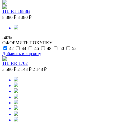
11L-RT-1888B
8 380 ₽
8 380 ₽
-40%
ОФОРМИТЬ ПОКУПКУ
42
44
46
48
50
52
Добавить в корзину
11L-RR-1702
3 580 ₽
2 148 ₽
2 148 ₽