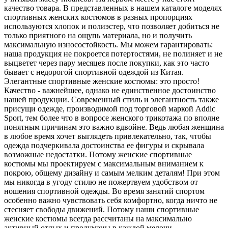
качество товара. В представленных в нашем каталоге моделях
спортивных женских костюмов в разных пропорциях
используются хлопок и полиэстер, что позволяет добиться не
только приятного на ощупь материала, но и получить
максимальную износостойкость. Мы можем гарантировать:
наша продукция не покроется потертостями, не полиняет и не
выцветет через пару месяцев после покупки, как это часто
бывает с недорогой спортивной одеждой из Китая.
Элегантные спортивные женские костюмы: это просто!
Качество - важнейшее, однако не единственное достоинство
нашей продукции. Современный стиль и элегантность также
присущи одежде, производимой под торговой маркой Addic
Sport, тем более что в вопросе женского трикотажа по вполне
понятным причинам это важно вдвойне. Ведь любая женщина
в любое время хочет выглядеть привлекательно, так, чтобы
одежда подчеркивала достоинства ее фигуры и скрывала
возможные недостатки. Потому женские спортивные
костюмы мы проектируем с максимальным вниманием к
покрою, общему дизайну и самым мелким деталям! При этом
мы никогда в угоду стилю не пожертвуем удобством от
ношения спортивной одежды. Во время занятий спортом
особенно важно чувствовать себя комфортно, когда ничто не
стесняет свободы движений. Потому наши спортивные
женские костюмы всегда рассчитаны на максимально
активный отдых и продуманы в каждой мелочи.