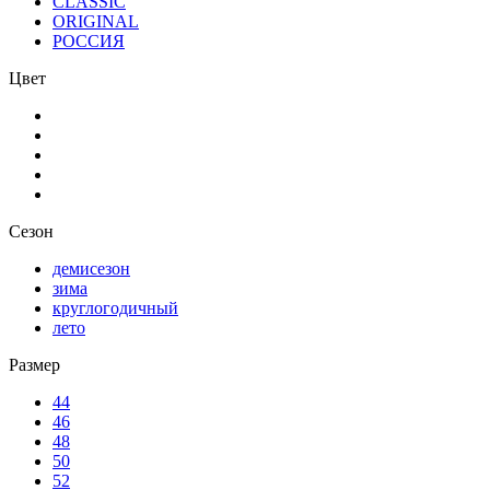
CLASSIC
ORIGINAL
РОССИЯ
Цвет
Сезон
демисезон
зима
круглогодичный
лето
Размер
44
46
48
50
52