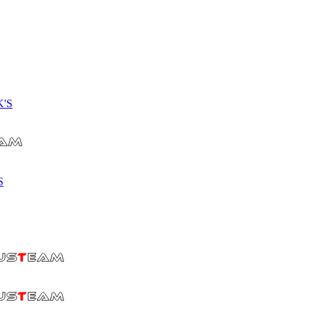
K'S
S