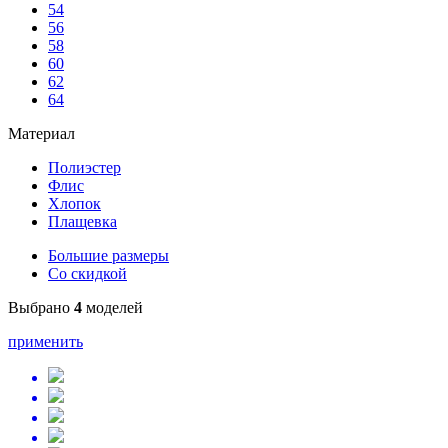
54
56
58
60
62
64
Материал
Полиэстер
Флис
Хлопок
Плащевка
Большие размеры
Со скидкой
Выбрано
4
моделей
применить