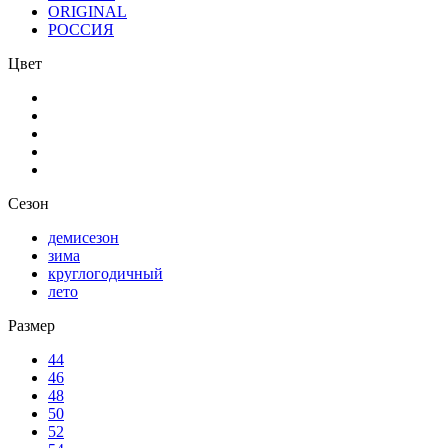
ORIGINAL
РОССИЯ
Цвет
Сезон
демисезон
зима
круглогодичный
лето
Размер
44
46
48
50
52