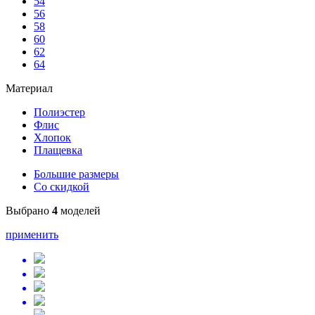
54
56
58
60
62
64
Материал
Полиэстер
Флис
Хлопок
Плащевка
Большие размеры
Со скидкой
Выбрано
4
моделей
применить