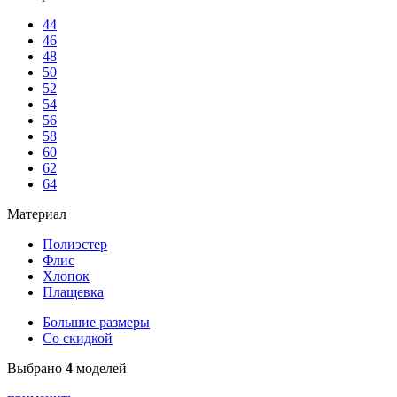
44
46
48
50
52
54
56
58
60
62
64
Материал
Полиэстер
Флис
Хлопок
Плащевка
Большие размеры
Со скидкой
Выбрано
4
моделей