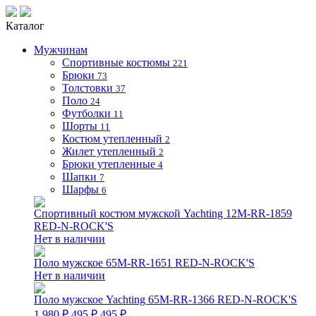
Каталог
Мужчинам
Спортивные костюмы
221
Брюки
73
Толстовки
37
Поло
24
Футболки
11
Шорты
11
Костюм утепленный
2
Жилет утепленный
2
Брюки утепленные
4
Шапки
7
Шарфы
6
Спортивный костюм мужской Yachting 12M-RR-1859
RED-N-ROCK'S
Нет в наличии
Поло мужское 65M-RR-1651 RED-N-ROCK'S
Нет в наличии
Поло мужское Yachting 65M-RR-1366 RED-N-ROCK'S
1 980 ₽
495 ₽
495 ₽