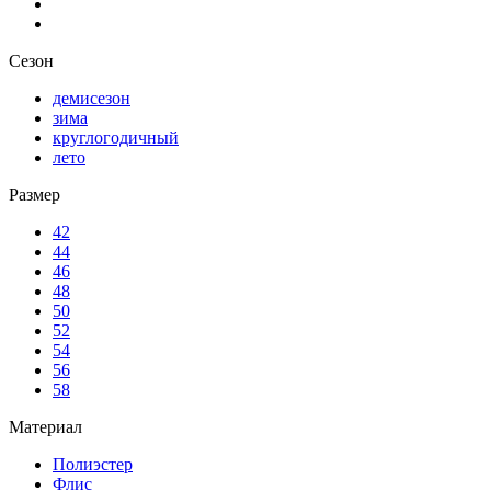
Сезон
демисезон
зима
круглогодичный
лето
Размер
42
44
46
48
50
52
54
56
58
Материал
Полиэстер
Флис