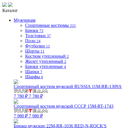
Каталог
Мужчинам
Спортивные костюмы
221
Брюки
73
Толстовки
37
Поло
24
Футболки
11
Шорты
11
Костюм утепленный
2
Жилет утепленный
2
Брюки утепленные
4
Шапки
7
Шарфы
6
Спортивный костюм мужской RUSSIA 11M-RR-1309A
7 780 ₽
7 780 ₽
Спортивный костюм мужской СССР 15M-RT-1743
7 980 ₽
7 980 ₽
Брюки мужские 22M-RR-1036 RED-N-ROCK'S