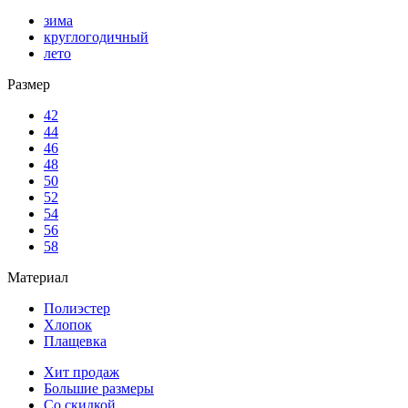
зима
круглогодичный
лето
Размер
42
44
46
48
50
52
54
56
58
Материал
Полиэстер
Хлопок
Плащевка
Хит продаж
Большие размеры
Со скидкой