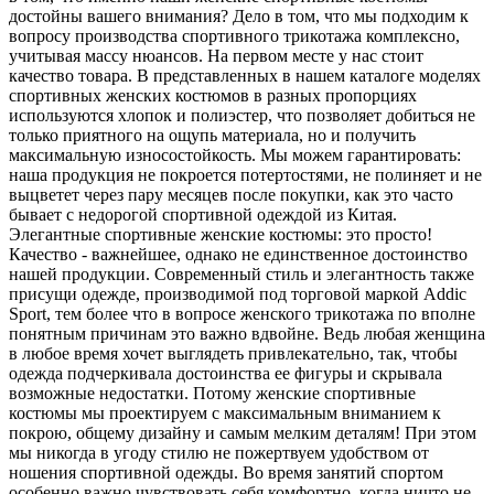
достойны вашего внимания? Дело в том, что мы подходим к
вопросу производства спортивного трикотажа комплексно,
учитывая массу нюансов. На первом месте у нас стоит
качество товара. В представленных в нашем каталоге моделях
спортивных женских костюмов в разных пропорциях
используются хлопок и полиэстер, что позволяет добиться не
только приятного на ощупь материала, но и получить
максимальную износостойкость. Мы можем гарантировать:
наша продукция не покроется потертостями, не полиняет и не
выцветет через пару месяцев после покупки, как это часто
бывает с недорогой спортивной одеждой из Китая.
Элегантные спортивные женские костюмы: это просто!
Качество - важнейшее, однако не единственное достоинство
нашей продукции. Современный стиль и элегантность также
присущи одежде, производимой под торговой маркой Addic
Sport, тем более что в вопросе женского трикотажа по вполне
понятным причинам это важно вдвойне. Ведь любая женщина
в любое время хочет выглядеть привлекательно, так, чтобы
одежда подчеркивала достоинства ее фигуры и скрывала
возможные недостатки. Потому женские спортивные
костюмы мы проектируем с максимальным вниманием к
покрою, общему дизайну и самым мелким деталям! При этом
мы никогда в угоду стилю не пожертвуем удобством от
ношения спортивной одежды. Во время занятий спортом
особенно важно чувствовать себя комфортно, когда ничто не