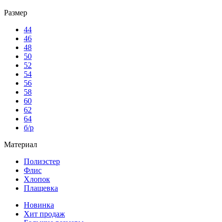
Размер
44
46
48
50
52
54
56
58
60
62
64
б/р
Материал
Полиэстер
Флис
Хлопок
Плащевка
Новинка
Хит продаж