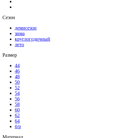
Сезон
демисезон
зима
круглогодичный
лето
Размер
44
46
48
50
52
54
56
58
60
62
64
б/р
Материал