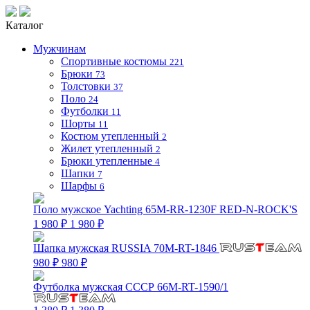
Каталог
Мужчинам
Спортивные костюмы
221
Брюки
73
Толстовки
37
Поло
24
Футболки
11
Шорты
11
Костюм утепленный
2
Жилет утепленный
2
Брюки утепленные
4
Шапки
7
Шарфы
6
Поло мужское Yachting 65M-RR-1230F RED-N-ROCK'S
1 980 ₽
1 980 ₽
Шапка мужская RUSSIA 70M-RT-1846
980 ₽
980 ₽
Футболка мужская СССР 66M-RT-1590/1