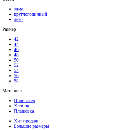
зима
круглогодичный
лето
Размер
42
44
46
48
50
52
54
56
58
Материал
Полиэстер
Хлопок
Плащевка
Хит продаж
Большие размеры