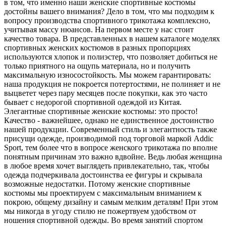
в том, что именно наши женские спортивные костюмы
достойны вашего внимания? Дело в том, что мы подходим к
вопросу производства спортивного трикотажа комплексно,
учитывая массу нюансов. На первом месте у нас стоит
качество товара. В представленных в нашем каталоге моделях
спортивных женских костюмов в разных пропорциях
используются хлопок и полиэстер, что позволяет добиться не
только приятного на ощупь материала, но и получить
максимальную износостойкость. Мы можем гарантировать:
наша продукция не покроется потертостями, не полиняет и не
выцветет через пару месяцев после покупки, как это часто
бывает с недорогой спортивной одеждой из Китая.
Элегантные спортивные женские костюмы: это просто!
Качество - важнейшее, однако не единственное достоинство
нашей продукции. Современный стиль и элегантность также
присущи одежде, производимой под торговой маркой Addic
Sport, тем более что в вопросе женского трикотажа по вполне
понятным причинам это важно вдвойне. Ведь любая женщина
в любое время хочет выглядеть привлекательно, так, чтобы
одежда подчеркивала достоинства ее фигуры и скрывала
возможные недостатки. Потому женские спортивные
костюмы мы проектируем с максимальным вниманием к
покрою, общему дизайну и самым мелким деталям! При этом
мы никогда в угоду стилю не пожертвуем удобством от
ношения спортивной одежды. Во время занятий спортом