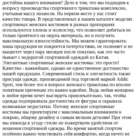
достойны вашего внимания? Дело в том, что мы подходим к
вопросу производства спортивного трикотажа комплексно,
учитывая массу нюансов. На первом месте у нас стоит
качество товара. В представленных в нашем каталоге моделях
спортивных женских костюмов в разных пропорциях
используются хлопок и полиэстер, что позволяет добиться не
только приятного на ощупь материала, но и получить
максимальную износостойкость. Мы можем гарантировать:
наша продукция не покроется потертостями, не полиняет и не
выцветет через пару месяцев после покупки, как это часто
бывает с недорогой спортивной одеждой из Китая.
Элегантные спортивные женские костюмы: это просто!
Качество - важнейшее, однако не единственное достоинство
нашей продукции. Современный стиль и элегантность также
присущи одежде, производимой под торговой маркой Addic
Sport, тем более что в вопросе женского трикотажа по вполне
понятным причинам это важно вдвойне. Ведь любая женщина
в любое время хочет выглядеть привлекательно, так, чтобы
одежда подчеркивала достоинства ее фигуры и скрывала
возможные недостатки. Потому женские спортивные
костюмы мы проектируем с максимальным вниманием к
покрою, общему дизайну и самым мелким деталям! При этом
мы никогда в угоду стилю не пожертвуем удобством от
ношения спортивной одежды. Во время занятий спортом
особенно важно чувствовать себя комфортно, когда ничто не