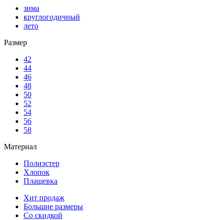
зима
круглогодичный
лето
Размер
42
44
46
48
50
52
54
56
58
Материал
Полиэстер
Хлопок
Плащевка
Хит продаж
Большие размеры
Со скидкой