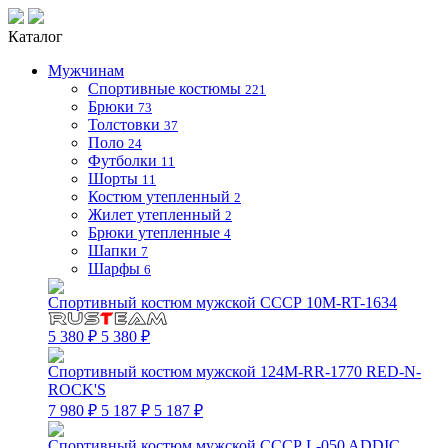
Каталог
Мужчинам
Спортивные костюмы
221
Брюки
73
Толстовки
37
Поло
24
Футболки
11
Шорты
11
Костюм утепленный
2
Жилет утепленный
2
Брюки утепленные
4
Шапки
7
Шарфы
6
Спортивный костюм мужской СССР 10M-RT-1634
5 380 ₽
5 380 ₽
Спортивный костюм мужской 124M-RR-1770 RED-N-
ROCK'S
7 980 ₽
5 187 ₽
5 187 ₽
Спортивный костюм мужской СССР L-050 ADDIC