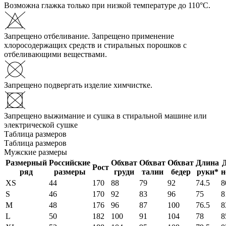
Возможна глажка только при низкой температуре до 110°С.
Запрещено отбеливание. Запрещено применение
хлоросодержащих средств и стиральных порошков с
отбеливающими веществами.
Запрещено подвергать изделие химчистке.
Запрещено выжимание и сушка в стиральной машине или
электрической сушке
Таблица размеров
Таблица размеров
Мужские размеры
Размерный
Российские
Обхват
Обхват
Обхват
Длина
Рост
ряд
размеры
груди
талии
бедер
руки*
н
XS
44
170
88
79
92
74.5
8
S
46
170
92
83
96
75
8
M
48
176
96
87
100
76.5
8
L
50
182
100
91
104
78
8