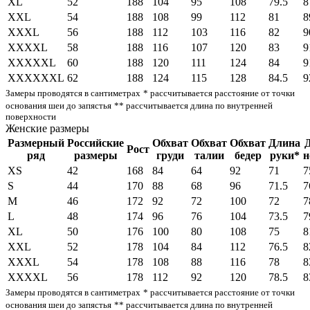
XL
52
188
104
95
108
79.5
8
XXL
54
188
108
99
112
81
8
XXXL
56
188
112
103
116
82
9
XXXXL
58
188
116
107
120
83
9
XXXXXL
60
188
120
111
124
84
9
XXXXXXL
62
188
124
115
128
84.5
9
Замеры проводятся в сантиметрах
* рассчитывается расстояние от точки
основания шеи до запястья
** рассчитывается длина по внутренней
поверхности
Женские размеры
Размерный
Российские
Обхват
Обхват
Обхват
Длина
Рост
ряд
размеры
груди
талии
бедер
руки*
н
XS
42
168
84
64
92
71
7
S
44
170
88
68
96
71.5
7
M
46
172
92
72
100
72
7
L
48
174
96
76
104
73.5
7
XL
50
176
100
80
108
75
8
XXL
52
178
104
84
112
76.5
8
XXXL
54
178
108
88
116
78
8
XXXXL
56
178
112
92
120
78.5
8
Замеры проводятся в сантиметрах
* рассчитывается расстояние от точки
основания шеи до запястья
** рассчитывается длина по внутренней