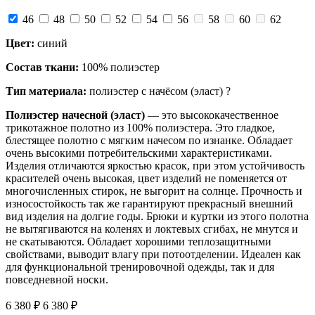
46
48
50
52
54
56
58
60
62
Цвет:
синий
Состав ткани:
100% полиэстер
Тип материала:
полиэстер с начёсом (эласт)
?
Полиэстер начесной (эласт)
— это высококачественное
трикотажное полотно из 100% полиэстера. Это гладкое,
блестящее полотно с мягким начесом по изнанке. Обладает
очень высокими потребительскими характеристиками.
Изделия отличаются яркостью красок, при этом устойчивость
красителей очень высокая, цвет изделий не поменяется от
многочисленных стирок, не выгорит на солнце. Прочность и
износостойкость так же гарантируют прекрасный внешний
вид изделия на долгие годы. Брюки и куртки из этого полотна
не вытягиваются на коленях и локтевых сгибах, не мнутся и
не скатываются. Обладает хорошими теплозащитными
свойствами, выводит влагу при потоотделении. Идеален как
для функциональной тренировочной одежды, так и для
повседневной носки.
6 380 ₽
6 380 ₽