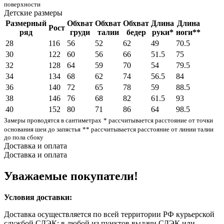
поверхности
Детские размеры
Размерный
Обхват
Обхват
Обхват
Длина
Длина
Рост
ряд
груди
талии
бедер
руки*
ноги**
28
116
56
52
62
49
70.5
30
122
60
56
66
51.5
75
32
128
64
59
70
54
79.5
34
134
68
62
74
56.5
84
36
140
72
65
78
59
88.5
38
146
76
68
82
61.5
93
40
152
80
71
86
64
98.5
Замеры проводятся в сантиметрах
* рассчитывается расстояние от точки
основания шеи до запястья
** рассчитывается расстояние от линии талии
до пола сбоку
Доставка и оплата
Доставка и оплата
Уважаемые покупатели!
Условия доставки:
Доставка осуществляется по всей территории РФ курьерской
службой СДЭК: в любой из пунктов выдачи СДЭК или