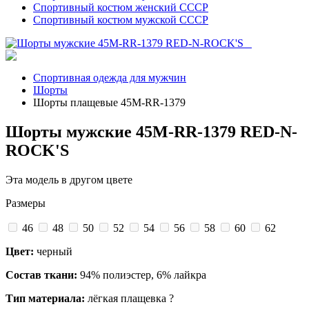
Спортивный костюм женский СССР
Спортивный костюм мужской СССР
Спортивная одежда для мужчин
Шорты
Шорты плащевые 45M-RR-1379
Шорты мужские 45M-RR-1379 RED-N-
ROCK'S
Эта модель в другом цвете
Размеры
46
48
50
52
54
56
58
60
62
Цвет:
черный
Состав ткани:
94% полиэстер, 6% лайкра
Тип материала:
лёгкая плащевка
?