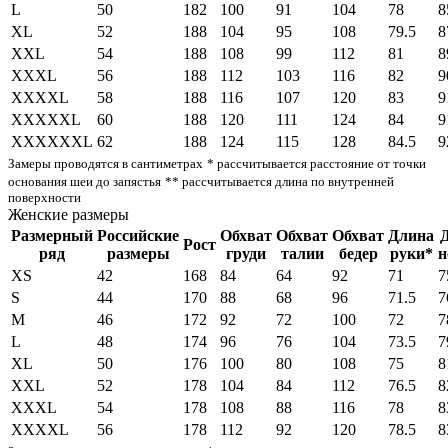
L
50
182
100
91
104
78
8
XL
52
188
104
95
108
79.5
8
XXL
54
188
108
99
112
81
8
XXXL
56
188
112
103
116
82
9
XXXXL
58
188
116
107
120
83
9
XXXXXL
60
188
120
111
124
84
9
XXXXXXL
62
188
124
115
128
84.5
9
Замеры проводятся в сантиметрах
* рассчитывается расстояние от точки
основания шеи до запястья
** рассчитывается длина по внутренней
поверхности
Женские размеры
Размерный
Российские
Обхват
Обхват
Обхват
Длина
Рост
ряд
размеры
груди
талии
бедер
руки*
н
XS
42
168
84
64
92
71
7
S
44
170
88
68
96
71.5
7
M
46
172
92
72
100
72
7
L
48
174
96
76
104
73.5
7
XL
50
176
100
80
108
75
8
XXL
52
178
104
84
112
76.5
8
XXXL
54
178
108
88
116
78
8
XXXXL
56
178
112
92
120
78.5
8