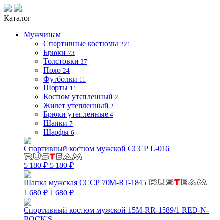
Каталог
Мужчинам
Спортивные костюмы
221
Брюки
73
Толстовки
37
Поло
24
Футболки
11
Шорты
11
Костюм утепленный
2
Жилет утепленный
2
Брюки утепленные
4
Шапки
7
Шарфы
6
Спортивный костюм мужской СССР L-016
5 180 ₽
5 180 ₽
Шапка мужская СССР 70M-RT-1845
1 680 ₽
1 680 ₽
Спортивный костюм мужской 15M-RR-1589/1 RED-N-
ROCK'S