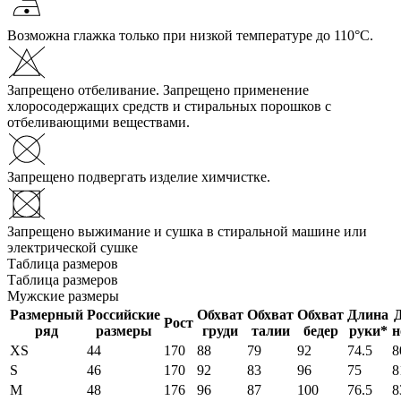
Возможна глажка только при низкой температуре до 110°С.
Запрещено отбеливание. Запрещено применение
хлоросодержащих средств и стиральных порошков с
отбеливающими веществами.
Запрещено подвергать изделие химчистке.
Запрещено выжимание и сушка в стиральной машине или
электрической сушке
Таблица размеров
Таблица размеров
Мужские размеры
Размерный
Российские
Обхват
Обхват
Обхват
Длина
Рост
ряд
размеры
груди
талии
бедер
руки*
н
XS
44
170
88
79
92
74.5
8
S
46
170
92
83
96
75
8
M
48
176
96
87
100
76.5
8