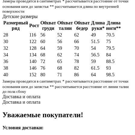
Замеры проводятся в сантиметрах
* рассчитывается расстояние от точки
основания шеи до запястья
** рассчитывается длина по внутренней
поверхности
Детские размеры
Размерный
Обхват
Обхват
Обхват
Длина
Длина
Рост
ряд
груди
талии
бедер
руки*
ноги**
28
116
56
52
62
49
70.5
30
122
60
56
66
51.5
75
32
128
64
59
70
54
79.5
34
134
68
62
74
56.5
84
36
140
72
65
78
59
88.5
38
146
76
68
82
61.5
93
40
152
80
71
86
64
98.5
Замеры проводятся в сантиметрах
* рассчитывается расстояние от точки
основания шеи до запястья
** рассчитывается расстояние от линии талии
до пола сбоку
Доставка и оплата
Доставка и оплата
Уважаемые покупатели!
Условия доставки: