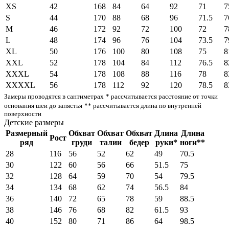
XS
42
168
84
64
92
71
7
S
44
170
88
68
96
71.5
7
M
46
172
92
72
100
72
7
L
48
174
96
76
104
73.5
7
XL
50
176
100
80
108
75
8
XXL
52
178
104
84
112
76.5
8
XXXL
54
178
108
88
116
78
8
XXXXL
56
178
112
92
120
78.5
8
Замеры проводятся в сантиметрах
* рассчитывается расстояние от точки
основания шеи до запястья
** рассчитывается длина по внутренней
поверхности
Детские размеры
Размерный
Обхват
Обхват
Обхват
Длина
Длина
Рост
ряд
груди
талии
бедер
руки*
ноги**
28
116
56
52
62
49
70.5
30
122
60
56
66
51.5
75
32
128
64
59
70
54
79.5
34
134
68
62
74
56.5
84
36
140
72
65
78
59
88.5
38
146
76
68
82
61.5
93
40
152
80
71
86
64
98.5