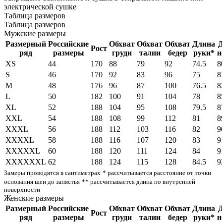
электрической сушке
Таблица размеров
Таблица размеров
Мужские размеры
Размерный
Российские
Обхват
Обхват
Обхват
Длина
Рост
ряд
размеры
груди
талии
бедер
руки*
н
XS
44
170
88
79
92
74.5
8
S
46
170
92
83
96
75
8
M
48
176
96
87
100
76.5
8
L
50
182
100
91
104
78
8
XL
52
188
104
95
108
79.5
8
XXL
54
188
108
99
112
81
8
XXXL
56
188
112
103
116
82
9
XXXXL
58
188
116
107
120
83
9
XXXXXL
60
188
120
111
124
84
9
XXXXXXL
62
188
124
115
128
84.5
9
Замеры проводятся в сантиметрах
* рассчитывается расстояние от точки
основания шеи до запястья
** рассчитывается длина по внутренней
поверхности
Женские размеры
Размерный
Российские
Обхват
Обхват
Обхват
Длина
Рост
ряд
размеры
груди
талии
бедер
руки*
н