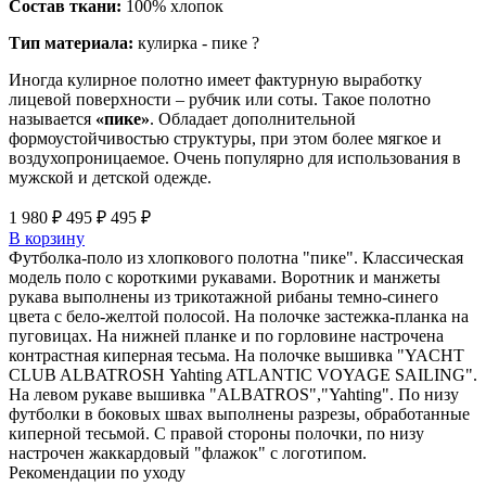
Состав ткани:
100% хлопок
Тип материала:
кулирка - пике
?
Иногда кулирное полотно имеет фактурную выработку
лицевой поверхности – рубчик или соты. Такое полотно
называется
«пике»
. Обладает дополнительной
формоустойчивостью структуры, при этом более мягкое и
воздухопроницаемое. Очень популярно для использования в
мужской и детской одежде.
1 980 ₽
495 ₽
495 ₽
В корзину
Футболка-поло из хлопкового полотна "пике". Классическая
модель поло с короткими рукавами. Воротник и манжеты
рукава выполнены из трикотажной рибаны темно-синего
цвета с бело-желтой полосой. На полочке застежка-планка на
пуговицах. На нижней планке и по горловине настрочена
контрастная киперная тесьма. На полочке вышивка "YACHT
CLUB ALBATROSН Yahting ATLANTIC VOYAGE SAILING".
На левом рукаве вышивка "ALBATROS","Yahting". По низу
футболки в боковых швах выполнены разрезы, обработанные
киперной тесьмой. С правой стороны полочки, по низу
настрочен жаккардовый "флажок" с логотипом.
Рекомендации по уходу