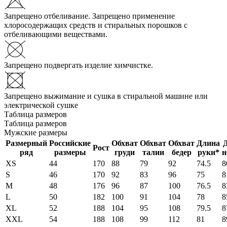
Запрещено отбеливание. Запрещено применение
хлоросодержащих средств и стиральных порошков с
отбеливающими веществами.
Запрещено подвергать изделие химчистке.
Запрещено выжимание и сушка в стиральной машине или
электрической сушке
Таблица размеров
Таблица размеров
Мужские размеры
Размерный
Российские
Обхват
Обхват
Обхват
Длина
Рост
ряд
размеры
груди
талии
бедер
руки*
н
XS
44
170
88
79
92
74.5
8
S
46
170
92
83
96
75
8
M
48
176
96
87
100
76.5
8
L
50
182
100
91
104
78
8
XL
52
188
104
95
108
79.5
8
XXL
54
188
108
99
112
81
8