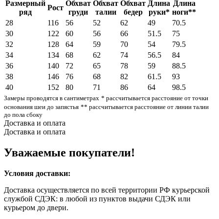
Размерный
Обхват
Обхват
Обхват
Длина
Длина
Рост
ряд
груди
талии
бедер
руки*
ноги**
28
116
56
52
62
49
70.5
30
122
60
56
66
51.5
75
32
128
64
59
70
54
79.5
34
134
68
62
74
56.5
84
36
140
72
65
78
59
88.5
38
146
76
68
82
61.5
93
40
152
80
71
86
64
98.5
Замеры проводятся в сантиметрах
* рассчитывается расстояние от точки
основания шеи до запястья
** рассчитывается расстояние от линии талии
до пола сбоку
Доставка и оплата
Доставка и оплата
Уважаемые покупатели!
Условия доставки:
Доставка осуществляется по всей территории РФ курьерской
службой СДЭК: в любой из пунктов выдачи СДЭК или
курьером до двери.