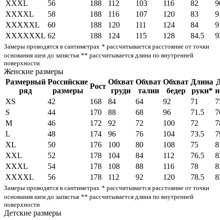
XXXL
56
188
112
103
116
82
9
XXXXL
58
188
116
107
120
83
9
XXXXXL
60
188
120
111
124
84
9
XXXXXXL
62
188
124
115
128
84.5
9
Замеры проводятся в сантиметрах
* рассчитывается расстояние от точки
основания шеи до запястья
** рассчитывается длина по внутренней
поверхности
Женские размеры
Размерный
Российские
Обхват
Обхват
Обхват
Длина
Рост
ряд
размеры
груди
талии
бедер
руки*
н
XS
42
168
84
64
92
71
7
S
44
170
88
68
96
71.5
7
M
46
172
92
72
100
72
7
L
48
174
96
76
104
73.5
7
XL
50
176
100
80
108
75
8
XXL
52
178
104
84
112
76.5
8
XXXL
54
178
108
88
116
78
8
XXXXL
56
178
112
92
120
78.5
8
Замеры проводятся в сантиметрах
* рассчитывается расстояние от точки
основания шеи до запястья
** рассчитывается длина по внутренней
поверхности
Детские размеры