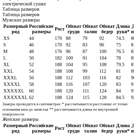
электрической сушке
Таблица размеров
Таблица размеров
Мужские размеры
Размерный
Российские
Обхват
Обхват
Обхват
Длина
Рост
ряд
размеры
груди
талии
бедер
руки*
н
XS
44
170
88
79
92
74.5
8
S
46
170
92
83
96
75
8
M
48
176
96
87
100
76.5
8
L
50
182
100
91
104
78
8
XL
52
188
104
95
108
79.5
8
XXL
54
188
108
99
112
81
8
XXXL
56
188
112
103
116
82
9
XXXXL
58
188
116
107
120
83
9
XXXXXL
60
188
120
111
124
84
9
XXXXXXL
62
188
124
115
128
84.5
9
Замеры проводятся в сантиметрах
* рассчитывается расстояние от точки
основания шеи до запястья
** рассчитывается длина по внутренней
поверхности
Женские размеры
Размерный
Российские
Обхват
Обхват
Обхват
Длина
Рост
ряд
размеры
груди
талии
бедер
руки*
н