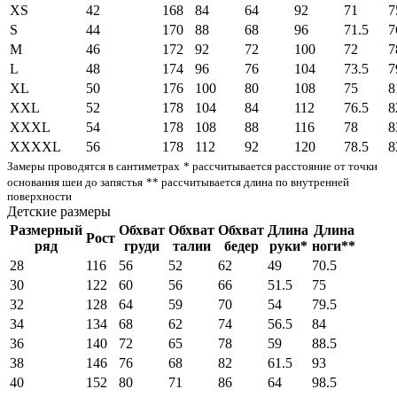
XS
42
168
84
64
92
71
7
S
44
170
88
68
96
71.5
7
M
46
172
92
72
100
72
7
L
48
174
96
76
104
73.5
7
XL
50
176
100
80
108
75
8
XXL
52
178
104
84
112
76.5
8
XXXL
54
178
108
88
116
78
8
XXXXL
56
178
112
92
120
78.5
8
Замеры проводятся в сантиметрах
* рассчитывается расстояние от точки
основания шеи до запястья
** рассчитывается длина по внутренней
поверхности
Детские размеры
Размерный
Обхват
Обхват
Обхват
Длина
Длина
Рост
ряд
груди
талии
бедер
руки*
ноги**
28
116
56
52
62
49
70.5
30
122
60
56
66
51.5
75
32
128
64
59
70
54
79.5
34
134
68
62
74
56.5
84
36
140
72
65
78
59
88.5
38
146
76
68
82
61.5
93
40
152
80
71
86
64
98.5