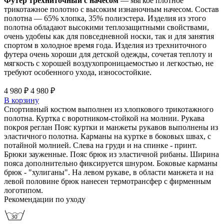
Футер трехниточный с начесом
— мягкое плотное
трикотажное полотно с высоким изнаночным начесом. Состав
полотна — 65% хлопка, 35% полиэстера. Изделия из этого
полотна обладают высокими теплозащитными свойствами,
очень удобны как для повседневной носки, так и для занятия
спортом в холодное время года. Изделия из трехниточного
футера очень хороши для детской одежды, сочетая теплоту и
мягкость с хорошей воздухопроницаемостью и легкостью, не
требуют особенного ухода, износостойкие.
4 980 ₽
4 980 ₽
В корзину
Спортивный костюм выполнен из хлопкового трикотажного
полотна. Куртка с воротником-стойкой на молнии. Рукава
покроя реглан Пояс куртки и манжеты рукавов выполнены из
эластичного полотна. Карманы на куртке в боковых швах, с
потайной молнией. Слева на груди и на спинке - принт.
Брюки зауженные. Пояс брюк из эластичной рибаны. Ширина
пояса дополнительно фиксируется шнуром. Боковые карманы
брюк - "хулиганы". На левом рукаве, в области манжета и на
левой половине брюк нанесен термотрансфер с фирменным
логотипом.
Рекомендации по уходу