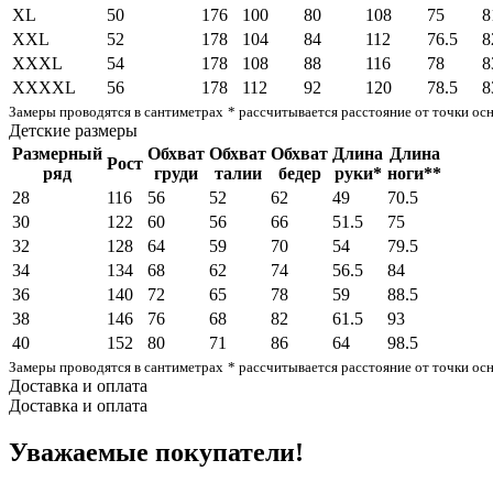
XL
50
176
100
80
108
75
8
XXL
52
178
104
84
112
76.5
8
XXXL
54
178
108
88
116
78
8
XXXXL
56
178
112
92
120
78.5
8
Замеры проводятся в сантиметрах
* рассчитывается расстояние от точки ос
Детские размеры
Размерный
Обхват
Обхват
Обхват
Длина
Длина
Рост
ряд
груди
талии
бедер
руки*
ноги**
28
116
56
52
62
49
70.5
30
122
60
56
66
51.5
75
32
128
64
59
70
54
79.5
34
134
68
62
74
56.5
84
36
140
72
65
78
59
88.5
38
146
76
68
82
61.5
93
40
152
80
71
86
64
98.5
Замеры проводятся в сантиметрах
* рассчитывается расстояние от точки ос
Доставка и оплата
Доставка и оплата
Уважаемые покупатели!