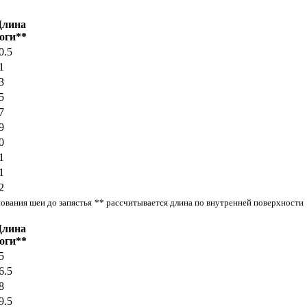
Длина
оги**
0.5
1
3
5
7
9
0
1
1
2
нования шеи до запястья
** рассчитывается длина по внутренней поверхности
Длина
оги**
5
6.5
8
9.5