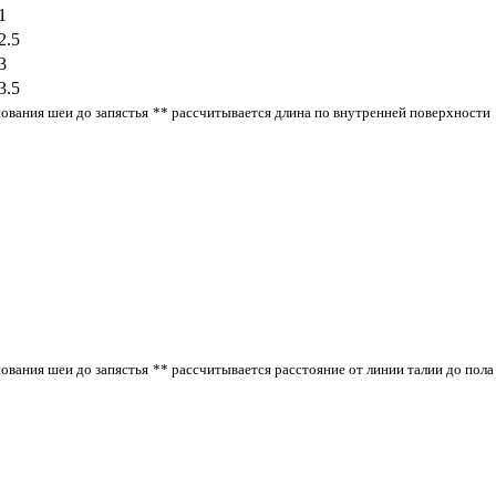
1
2.5
3
3.5
нования шеи до запястья
** рассчитывается длина по внутренней поверхности
нования шеи до запястья
** рассчитывается расстояние от линии талии до пола