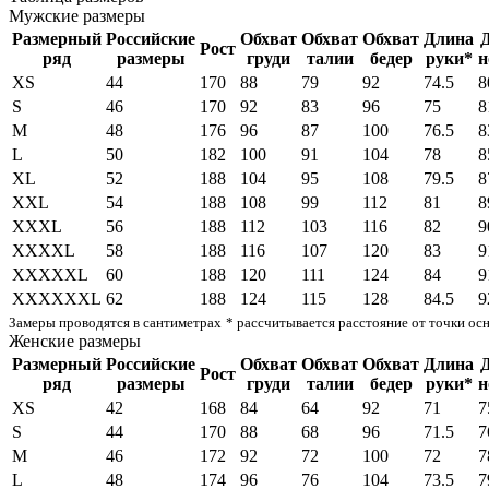
Мужские размеры
Размерный
Российские
Обхват
Обхват
Обхват
Длина
Рост
ряд
размеры
груди
талии
бедер
руки*
н
XS
44
170
88
79
92
74.5
8
S
46
170
92
83
96
75
8
M
48
176
96
87
100
76.5
8
L
50
182
100
91
104
78
8
XL
52
188
104
95
108
79.5
8
XXL
54
188
108
99
112
81
8
XXXL
56
188
112
103
116
82
9
XXXXL
58
188
116
107
120
83
9
XXXXXL
60
188
120
111
124
84
9
XXXXXXL
62
188
124
115
128
84.5
9
Замеры проводятся в сантиметрах
* рассчитывается расстояние от точки ос
Женские размеры
Размерный
Российские
Обхват
Обхват
Обхват
Длина
Рост
ряд
размеры
груди
талии
бедер
руки*
н
XS
42
168
84
64
92
71
7
S
44
170
88
68
96
71.5
7
M
46
172
92
72
100
72
7
L
48
174
96
76
104
73.5
7