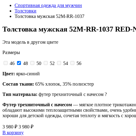
Спортивная одежда для мужчин
Толстовки
Толстовка мужская 52M-RR-1037
Толстовка мужская 52M-RR-1037 RED
Эта модель в другом цвете
Размеры
46
48
50
52
54
56
Цвет:
ярко-синий
Состав ткани:
65% хлопок, 35% полиэстер
Тип материала:
футер трехниточный с начесом
?
Футер трехниточный с начесом
— мягкое плотное трикотажно
обладают высокими теплозащитными свойствами, очень удобны к
хороши для детской одежды, сочетая теплоту и мягкость с хор
3 980 ₽
3 980 ₽
В корзину