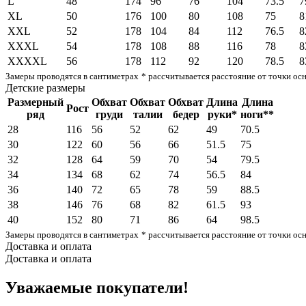
L
48
174
96
76
104
73.5
7
XL
50
176
100
80
108
75
8
XXL
52
178
104
84
112
76.5
8
XXXL
54
178
108
88
116
78
8
XXXXL
56
178
112
92
120
78.5
8
Замеры проводятся в сантиметрах
* рассчитывается расстояние от точки ос
Детские размеры
Размерный
Обхват
Обхват
Обхват
Длина
Длина
Рост
ряд
груди
талии
бедер
руки*
ноги**
28
116
56
52
62
49
70.5
30
122
60
56
66
51.5
75
32
128
64
59
70
54
79.5
34
134
68
62
74
56.5
84
36
140
72
65
78
59
88.5
38
146
76
68
82
61.5
93
40
152
80
71
86
64
98.5
Замеры проводятся в сантиметрах
* рассчитывается расстояние от точки ос
Доставка и оплата
Доставка и оплата
Уважаемые покупатели!