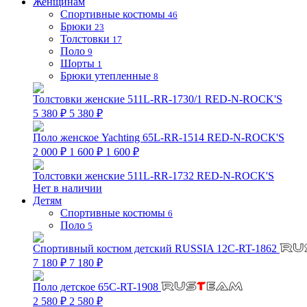
Женщинам
Спортивные костюмы
46
Брюки
23
Толстовки
17
Поло
9
Шорты
1
Брюки утепленные
8
Толстовки женские 511L-RR-1730/1 RED-N-ROCK'S
5 380 ₽
5 380 ₽
Поло женское Yachting 65L-RR-1514 RED-N-ROCK'S
2 000 ₽
1 600 ₽
1 600 ₽
Толстовки женские 511L-RR-1732 RED-N-ROCK'S
Нет в наличии
Детям
Спортивные костюмы
6
Поло
5
Спортивный костюм детский RUSSIA 12C-RT-1862
7 180 ₽
7 180 ₽
Поло детское 65C-RT-1908
2 580 ₽
2 580 ₽