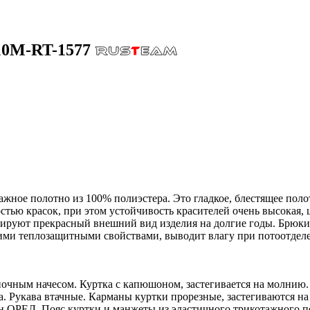
10M-RT-1577
жное полотно из 100% полиэстера. Это гладкое, блестящее поло
тью красок, при этом устойчивость красителей очень высокая, 
тируют прекрасный внешний вид изделия на долгие годы. Брюки 
ошими теплозащитными свойствами, выводит влагу при потоотде
очным начесом. Куртка с капюшоном, застегивается на молнию.
ета. Рукава втачные. Карманы куртки прорезные, застегиваются
он ОРЕЛ. Пояс куртки и манжеты из эластичного трикотажного 