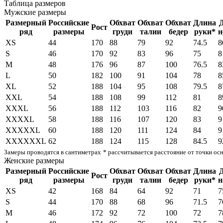
Таблица размеров
Мужские размеры
Размерный
Российские
Обхват
Обхват
Обхват
Длина
Рост
ряд
размеры
груди
талии
бедер
руки*
н
XS
44
170
88
79
92
74.5
8
S
46
170
92
83
96
75
8
M
48
176
96
87
100
76.5
8
L
50
182
100
91
104
78
8
XL
52
188
104
95
108
79.5
8
XXL
54
188
108
99
112
81
8
XXXL
56
188
112
103
116
82
9
XXXXL
58
188
116
107
120
83
9
XXXXXL
60
188
120
111
124
84
9
XXXXXXL
62
188
124
115
128
84.5
9
Замеры проводятся в сантиметрах
* рассчитывается расстояние от точки ос
Женские размеры
Размерный
Российские
Обхват
Обхват
Обхват
Длина
Рост
ряд
размеры
груди
талии
бедер
руки*
н
XS
42
168
84
64
92
71
7
S
44
170
88
68
96
71.5
7
M
46
172
92
72
100
72
7