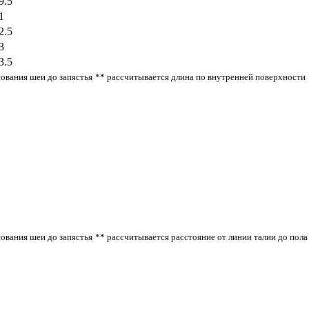
9.5
1
2.5
3
3.5
нования шеи до запястья
** рассчитывается длина по внутренней поверхности
нования шеи до запястья
** рассчитывается расстояние от линии талии до пола