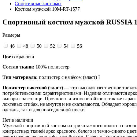
Спортивные костюмы
Костюм мужской 10M-RT-1577
Спортивный костюм мужской RUSSIA 
Размеры
46
48
50
52
54
56
Цвет:
красный
Состав ткани:
100% полиэстер
Тип материала:
полиэстер с начёсом (эласт)
?
Полиэстер начесной (эласт)
— это высококачественное трикота
потребительскими характеристиками. Изделия отличаются яркос
выгорит на солнце. Прочность и износостойкость так же гаран
локтевых сгибах, не мнутся и не скатываются. Обладает хор
одежды, так и для повседневной носки.
Нет в наличии
Мужской спортивный костюм из трикотажного полотна с изнан
контрастных тканей ярко красного, белого и темно-синего цв
левом рукаве шеврон с флагом России. Слева на кокетке шевр