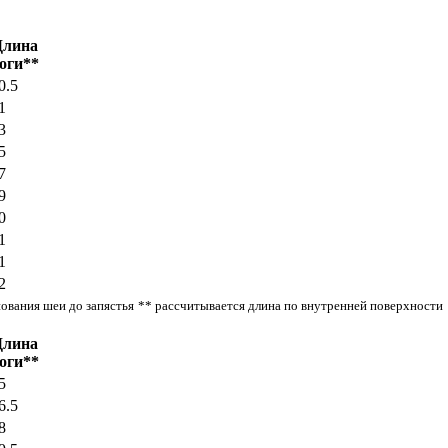
Длина
оги**
0.5
1
3
5
7
9
0
1
1
2
нования шеи до запястья
** рассчитывается длина по внутренней поверхности
Длина
оги**
5
6.5
8