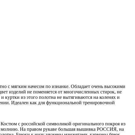
тно с мягким начесом по изнанке. Обладает очень высокими
цвет изделий не поменяется от многочисленных стирок, не
и куртки из этого полотна не вытягиваются на коленях и
лении. Идеален как для функциональной тренировочной
 Костюм с российской символикой оригинального покроя из
 на молнию. На правом рукаве большая вышивка РОССИЯ, на
полотна. Брюки к низу заужены манжетами, карманы брюк