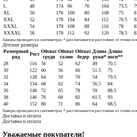
L
48
174
96
76
104
73.5
7
XL
50
176
100
80
108
75
8
XXL
52
178
104
84
112
76.5
8
XXXL
54
178
108
88
116
78
8
XXXXL
56
178
112
92
120
78.5
8
Замеры проводятся в сантиметрах
* рассчитывается расстояние от точки ос
Детские размеры
Размерный
Обхват
Обхват
Обхват
Длина
Длина
Рост
ряд
груди
талии
бедер
руки*
ноги**
28
116
56
52
62
49
70.5
30
122
60
56
66
51.5
75
32
128
64
59
70
54
79.5
34
134
68
62
74
56.5
84
36
140
72
65
78
59
88.5
38
146
76
68
82
61.5
93
40
152
80
71
86
64
98.5
Замеры проводятся в сантиметрах
* рассчитывается расстояние от точки ос
Доставка и оплата
Доставка и оплата
Уважаемые покупатели!