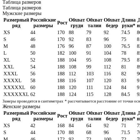
Таблица размеров
Таблица размеров
Мужские размеры
Размерный
Российские
Обхват
Обхват
Обхват
Длина
Рост
ряд
размеры
груди
талии
бедер
руки*
н
XS
44
170
88
79
92
74.5
8
S
46
170
92
83
96
75
8
M
48
176
96
87
100
76.5
8
L
50
182
100
91
104
78
8
XL
52
188
104
95
108
79.5
8
XXL
54
188
108
99
112
81
8
XXXL
56
188
112
103
116
82
9
XXXXL
58
188
116
107
120
83
9
XXXXXL
60
188
120
111
124
84
9
XXXXXXL
62
188
124
115
128
84.5
9
Замеры проводятся в сантиметрах
* рассчитывается расстояние от точки ос
Женские размеры
Размерный
Российские
Обхват
Обхват
Обхват
Длина
Рост
ряд
размеры
груди
талии
бедер
руки*
н
XS
42
168
84
64
92
71
7
S
44
170
88
68
96
71.5
7
M
46
172
92
72
100
72
7