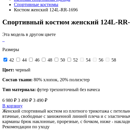
Спортивные костюмы
Костюм женский 124L-RR-1696
Спортивный костюм женский 124L-RR
Эта модель в другом цвете
Размеры
42
44
46
48
50
52
54
56
58
Цвет:
черный
Состав ткани:
80% хлопок, 20% полиэстер
Тип материала:
футер трехниточный без начеса
6 980 ₽
3 490 ₽
3 490 ₽
В корзину
Женский спортивный костюм из плотного трикотажа с петельно
втачные, свободные с заниженной линией плеча и с эластичны
карманы брюк наклонные, прорезные, с бочком, ниже - накла
Рекомендации по уходу