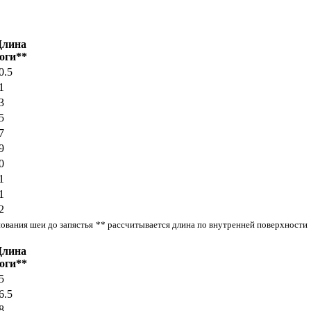
Длина
оги**
0.5
1
3
5
7
9
0
1
1
2
нования шеи до запястья
** рассчитывается длина по внутренней поверхности
Длина
оги**
5
6.5
8