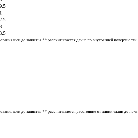
9.5
1
2.5
3
3.5
нования шеи до запястья
** рассчитывается длина по внутренней поверхности
нования шеи до запястья
** рассчитывается расстояние от линии талии до пола