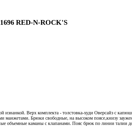
-1696 RED-N-ROCK'S
й изнанкой. Верх комплекта - толстовка-худи Оверсайз с капюш
ми манжетами. Брюки свободные, на высоком поясе,книзу зауже
дные объемные каманы с клапанами. Пояс брюк по линии талии д