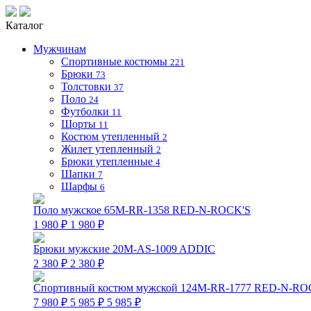
Каталог
Мужчинам
Спортивные костюмы
221
Брюки
73
Толстовки
37
Поло
24
Футболки
11
Шорты
11
Костюм утепленный
2
Жилет утепленный
2
Брюки утепленные
4
Шапки
7
Шарфы
6
Поло мужское 65M-RR-1358 RED-N-ROCK'S
1 980 ₽
1 980 ₽
Брюки мужские 20M-AS-1009 ADDIC
2 380 ₽
2 380 ₽
Спортивный костюм мужской 124M-RR-1777 RED-N-RO
7 980 ₽
5 985 ₽
5 985 ₽