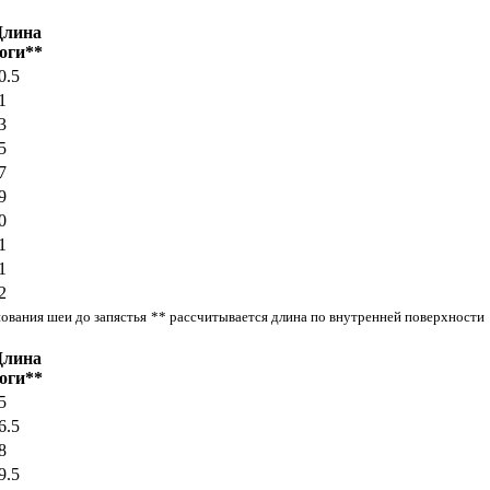
Длина
оги**
0.5
1
3
5
7
9
0
1
1
2
нования шеи до запястья
** рассчитывается длина по внутренней поверхности
Длина
оги**
5
6.5
8
9.5