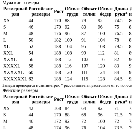
Мужские размеры
Размерный
Российские
Обхват
Обхват
Обхват
Длина
Рост
ряд
размеры
груди
талии
бедер
руки*
н
XS
44
170
88
79
92
74.5
8
S
46
170
92
83
96
75
8
M
48
176
96
87
100
76.5
8
L
50
182
100
91
104
78
8
XL
52
188
104
95
108
79.5
8
XXL
54
188
108
99
112
81
8
XXXL
56
188
112
103
116
82
9
XXXXL
58
188
116
107
120
83
9
XXXXXL
60
188
120
111
124
84
9
XXXXXXL
62
188
124
115
128
84.5
9
Замеры проводятся в сантиметрах
* рассчитывается расстояние от точки ос
Женские размеры
Размерный
Российские
Обхват
Обхват
Обхват
Длина
Рост
ряд
размеры
груди
талии
бедер
руки*
н
XS
42
168
84
64
92
71
7
S
44
170
88
68
96
71.5
7
M
46
172
92
72
100
72
7
L
48
174
96
76
104
73.5
7