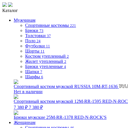
Каталог
Мужчинам
Спортивные костюмы
221
Брюки
73
Толстовки
37
Поло
24
Футболки
11
Шорты
11
Костюм утепленный
2
Жилет утепленный
2
Брюки утепленные
4
Шапки
7
Шарфы
6
Спортивный костюм мужской RUSSIA 10M-RT-1636
Нет в наличии
Спортивный костюм мужской 12M-RR-1595 RED-N-ROC
7 380 ₽
7 380 ₽
Брюки мужские 25M-RR-1378 RED-N-ROCK'S
Женщинам
Спортивные костюмы
46