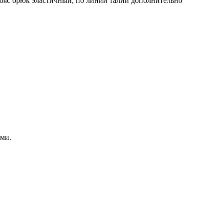
Пояс брюк эластичный, по линии талии дополнительно
ми.