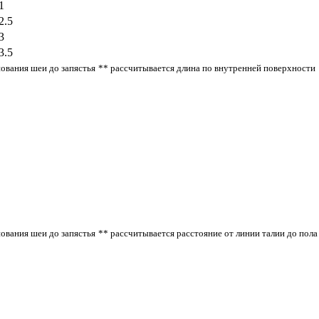
1
2.5
3
3.5
нования шеи до запястья
** рассчитывается длина по внутренней поверхности
нования шеи до запястья
** рассчитывается расстояние от линии талии до пола