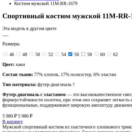
Костюм мужской 11M-RR-1679
Спортивный костюм мужской 11M-RR-
Эта модель в другом цвете
Размеры
46
48
50
52
54
56
58
60
62
Цвет:
хаки
Состав ткани:
77% хлопок, 17% полиэстер, 6% эластан
Тип материала:
футер-диагональ
?
Футер-диагональ с эластаном
— это высококачественное смес
формоустойчивости полотна, при этом оно сохраняет легкость 
функциональные, поддерживают широкую амплитуду движений, 
5 980 ₽
5 980 ₽
В корзину
Мужской спортивный костюм из эластичного хлопкового трикот