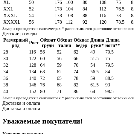
XL
50
176
100
80
108
75
8
XXL
52
178
104
84
112
76.5
8
XXXL
54
178
108
88
116
78
8
XXXXL
56
178
112
92
120
78.5
8
Замеры проводятся в сантиметрах
* рассчитывается расстояние от точки ос
Детские размеры
Размерный
Обхват
Обхват
Обхват
Длина
Длина
Рост
ряд
груди
талии
бедер
руки*
ноги**
28
116
56
52
62
49
70.5
30
122
60
56
66
51.5
75
32
128
64
59
70
54
79.5
34
134
68
62
74
56.5
84
36
140
72
65
78
59
88.5
38
146
76
68
82
61.5
93
40
152
80
71
86
64
98.5
Замеры проводятся в сантиметрах
* рассчитывается расстояние от точки ос
Доставка и оплата
Доставка и оплата
Уважаемые покупатели!
Условия доставки: