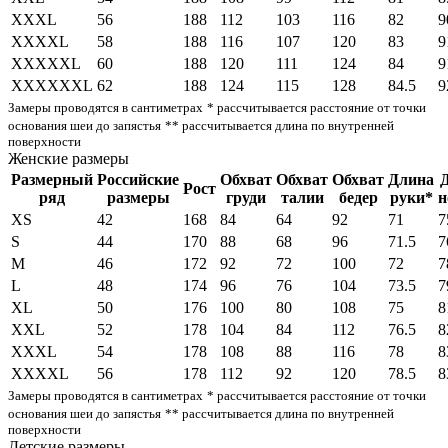
XXXL
56
188
112
103
116
82
9
XXXXL
58
188
116
107
120
83
9
XXXXXL
60
188
120
111
124
84
9
XXXXXXL
62
188
124
115
128
84.5
9
Замеры проводятся в сантиметрах
* рассчитывается расстояние от точки
основания шеи до запястья
** рассчитывается длина по внутренней
поверхности
Женские размеры
Размерный
Российские
Обхват
Обхват
Обхват
Длина
Рост
ряд
размеры
груди
талии
бедер
руки*
н
XS
42
168
84
64
92
71
7
S
44
170
88
68
96
71.5
7
M
46
172
92
72
100
72
7
L
48
174
96
76
104
73.5
7
XL
50
176
100
80
108
75
8
XXL
52
178
104
84
112
76.5
8
XXXL
54
178
108
88
116
78
8
XXXXL
56
178
112
92
120
78.5
8
Замеры проводятся в сантиметрах
* рассчитывается расстояние от точки
основания шеи до запястья
** рассчитывается длина по внутренней
поверхности
Детские размеры