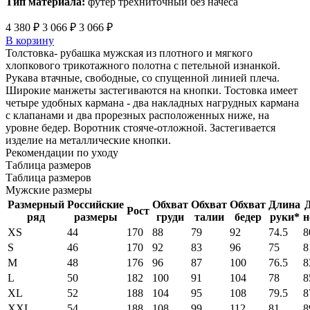
Тип материала:
футер трехниточный без начеса
4 380 ₽
3 066 ₽
3 066 ₽
В корзину
Толстовка- рубашка мужская из плотного и мягкого
хлопкового трикотажного полотна с петельной изнанкой.
Рукава втачные, свободные, со спущенной линией плеча.
Широкие манжеты застегиваются на кнопки. Тостовка имеет
четыре удобных кармана - два накладных нагрудных кармана
с клапанами и два прорезных расположенных ниже, на
уровне бедер. Воротник стояче-отложной. Застегивается
изделие на металлические кнопки.
Рекомендации по уходу
Таблица размеров
Таблица размеров
Мужские размеры
Размерный
Российские
Обхват
Обхват
Обхват
Длина
Рост
ряд
размеры
груди
талии
бедер
руки*
н
XS
44
170
88
79
92
74.5
8
S
46
170
92
83
96
75
8
M
48
176
96
87
100
76.5
8
L
50
182
100
91
104
78
8
XL
52
188
104
95
108
79.5
8
XXL
54
188
108
99
112
81
8