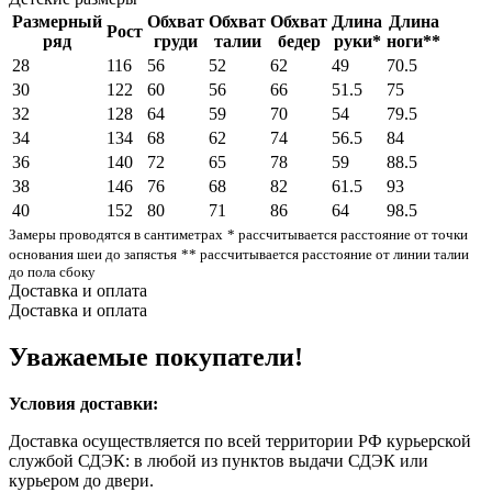
Размерный
Обхват
Обхват
Обхват
Длина
Длина
Рост
ряд
груди
талии
бедер
руки*
ноги**
28
116
56
52
62
49
70.5
30
122
60
56
66
51.5
75
32
128
64
59
70
54
79.5
34
134
68
62
74
56.5
84
36
140
72
65
78
59
88.5
38
146
76
68
82
61.5
93
40
152
80
71
86
64
98.5
Замеры проводятся в сантиметрах
* рассчитывается расстояние от точки
основания шеи до запястья
** рассчитывается расстояние от линии талии
до пола сбоку
Доставка и оплата
Доставка и оплата
Уважаемые покупатели!
Условия доставки:
Доставка осуществляется по всей территории РФ курьерской
службой СДЭК: в любой из пунктов выдачи СДЭК или
курьером до двери.