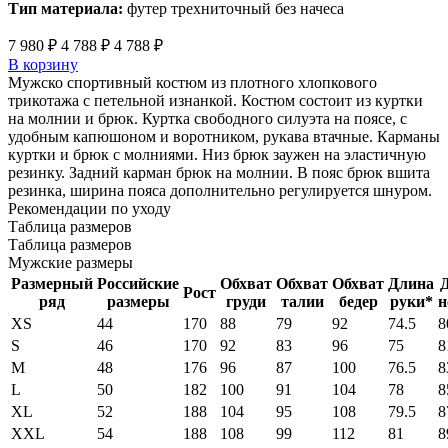
Тип материала:
футер трехниточный без начеса
7 980 ₽
4 788 ₽
4 788 ₽
В корзину
Мужско спортивный костюм из плотного хлопкового
трикотажа с петельной изнанкой. Костюм состоит из куртки
на молнии и брюк. Куртка свободного силуэта на поясе, с
удобным капюшоном и воротником, рукава втачные. Карманы
куртки и брюк с молниями. Низ брюк заужен на эластичную
резинку. Задний карман брюк на молнии. В пояс брюк вшита
резинка, ширина пояса дополнительно регулируется шнуром.
Рекомендации по уходу
Таблица размеров
Таблица размеров
Мужские размеры
Размерный
Российские
Обхват
Обхват
Обхват
Длина
Рост
ряд
размеры
груди
талии
бедер
руки*
н
XS
44
170
88
79
92
74.5
8
S
46
170
92
83
96
75
8
M
48
176
96
87
100
76.5
8
L
50
182
100
91
104
78
8
XL
52
188
104
95
108
79.5
8
XXL
54
188
108
99
112
81
8