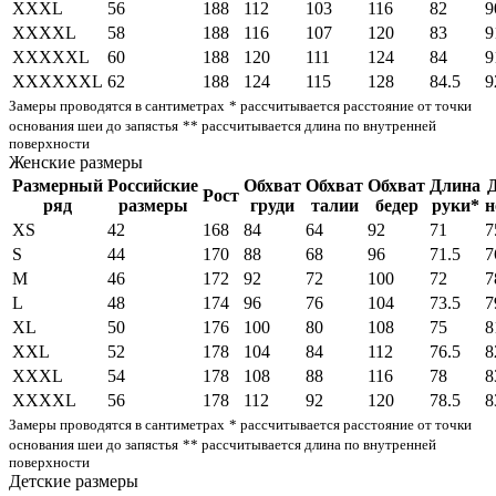
XXXL
56
188
112
103
116
82
9
XXXXL
58
188
116
107
120
83
9
XXXXXL
60
188
120
111
124
84
9
XXXXXXL
62
188
124
115
128
84.5
9
Замеры проводятся в сантиметрах
* рассчитывается расстояние от точки
основания шеи до запястья
** рассчитывается длина по внутренней
поверхности
Женские размеры
Размерный
Российские
Обхват
Обхват
Обхват
Длина
Рост
ряд
размеры
груди
талии
бедер
руки*
н
XS
42
168
84
64
92
71
7
S
44
170
88
68
96
71.5
7
M
46
172
92
72
100
72
7
L
48
174
96
76
104
73.5
7
XL
50
176
100
80
108
75
8
XXL
52
178
104
84
112
76.5
8
XXXL
54
178
108
88
116
78
8
XXXXL
56
178
112
92
120
78.5
8
Замеры проводятся в сантиметрах
* рассчитывается расстояние от точки
основания шеи до запястья
** рассчитывается длина по внутренней
поверхности
Детские размеры