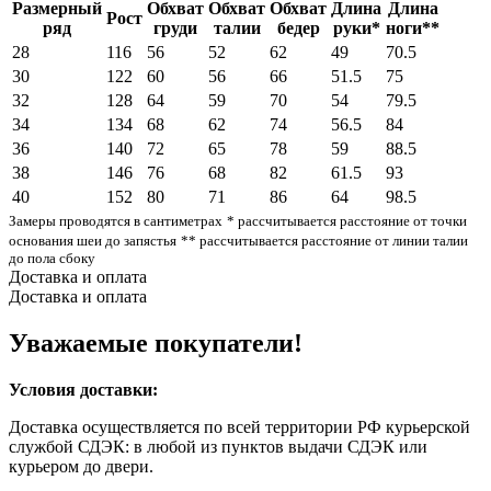
Размерный
Обхват
Обхват
Обхват
Длина
Длина
Рост
ряд
груди
талии
бедер
руки*
ноги**
28
116
56
52
62
49
70.5
30
122
60
56
66
51.5
75
32
128
64
59
70
54
79.5
34
134
68
62
74
56.5
84
36
140
72
65
78
59
88.5
38
146
76
68
82
61.5
93
40
152
80
71
86
64
98.5
Замеры проводятся в сантиметрах
* рассчитывается расстояние от точки
основания шеи до запястья
** рассчитывается расстояние от линии талии
до пола сбоку
Доставка и оплата
Доставка и оплата
Уважаемые покупатели!
Условия доставки:
Доставка осуществляется по всей территории РФ курьерской
службой СДЭК: в любой из пунктов выдачи СДЭК или
курьером до двери.