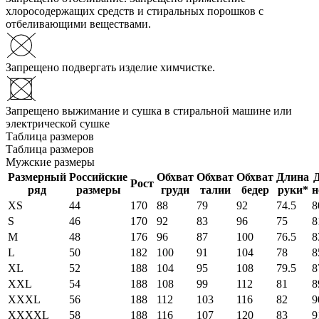
хлоросодержащих средств и стиральных порошков с
отбеливающими веществами.
Запрещено подвергать изделие химчистке.
Запрещено выжимание и сушка в стиральной машине или
электрической сушке
Таблица размеров
Таблица размеров
Мужские размеры
Размерный
Российские
Обхват
Обхват
Обхват
Длина
Рост
ряд
размеры
груди
талии
бедер
руки*
н
XS
44
170
88
79
92
74.5
8
S
46
170
92
83
96
75
8
M
48
176
96
87
100
76.5
8
L
50
182
100
91
104
78
8
XL
52
188
104
95
108
79.5
8
XXL
54
188
108
99
112
81
8
XXXL
56
188
112
103
116
82
9
XXXXL
58
188
116
107
120
83
9