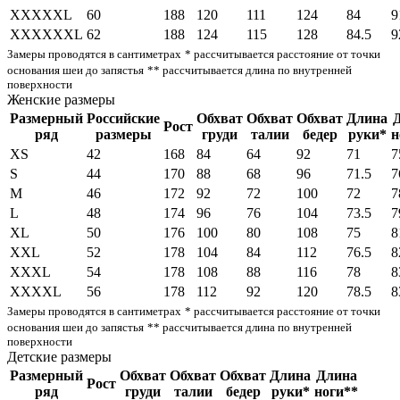
XXXXXL
60
188
120
111
124
84
9
XXXXXXL
62
188
124
115
128
84.5
9
Замеры проводятся в сантиметрах
* рассчитывается расстояние от точки
основания шеи до запястья
** рассчитывается длина по внутренней
поверхности
Женские размеры
Размерный
Российские
Обхват
Обхват
Обхват
Длина
Рост
ряд
размеры
груди
талии
бедер
руки*
н
XS
42
168
84
64
92
71
7
S
44
170
88
68
96
71.5
7
M
46
172
92
72
100
72
7
L
48
174
96
76
104
73.5
7
XL
50
176
100
80
108
75
8
XXL
52
178
104
84
112
76.5
8
XXXL
54
178
108
88
116
78
8
XXXXL
56
178
112
92
120
78.5
8
Замеры проводятся в сантиметрах
* рассчитывается расстояние от точки
основания шеи до запястья
** рассчитывается длина по внутренней
поверхности
Детские размеры
Размерный
Обхват
Обхват
Обхват
Длина
Длина
Рост
ряд
груди
талии
бедер
руки*
ноги**