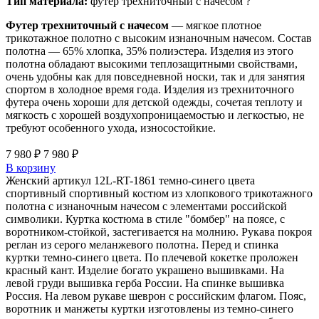
Тип материала:
футер трехниточный с начесом
?
Футер трехниточный с начесом
— мягкое плотное
трикотажное полотно с высоким изнаночным начесом. Состав
полотна — 65% хлопка, 35% полиэстера. Изделия из этого
полотна обладают высокими теплозащитными свойствами,
очень удобны как для повседневной носки, так и для занятия
спортом в холодное время года. Изделия из трехниточного
футера очень хороши для детской одежды, сочетая теплоту и
мягкость с хорошей воздухопроницаемостью и легкостью, не
требуют особенного ухода, износостойкие.
7 980 ₽
7 980 ₽
В корзину
Женский артикул 12L-RT-1861 темно-синего цвета
спортивный спортивный костюм из хлопкового трикотажного
полотна с изнаночным начесом с элементами российской
символики. Куртка костюма в стиле "бомбер" на поясе, с
воротником-стойкой, застегивается на молнию. Рукава покроя
реглан из серого меланжевого полотна. Перед и спинка
куртки темно-синего цвета. По плечевой кокетке проложен
красный кант. Изделие богато украшено вышивками. На
левой груди вышивка герба России. На спинке вышивка
Россия. На левом рукаве шеврон с российским флагом. Пояс,
воротник и манжеты куртки изготовлены из темно-синего