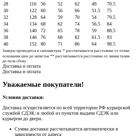
28
116
56
52
62
49
70.5
30
122
60
56
66
51.5
75
32
128
64
59
70
54
79.5
34
134
68
62
74
56.5
84
36
140
72
65
78
59
88.5
38
146
76
68
82
61.5
93
40
152
80
71
86
64
98.5
Замеры проводятся в сантиметрах
* рассчитывается расстояние от точки
основания шеи до запястья
** рассчитывается расстояние от линии талии
до пола сбоку
Доставка и оплата
Доставка и оплата
Уважаемые покупатели!
Условия доставки:
Доставка осуществляется по всей территории РФ курьерской
службой СДЭК: в любой из пунктов выдачи СДЭК или
курьером до двери.
Сумма доставки рассчитывается автоматически в
зависимости от адреса