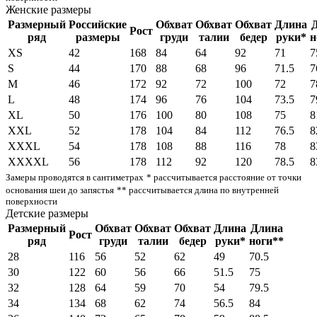
Женские размеры
Размерный
Российские
Обхват
Обхват
Обхват
Длина
Рост
ряд
размеры
груди
талии
бедер
руки*
н
XS
42
168
84
64
92
71
7
S
44
170
88
68
96
71.5
7
M
46
172
92
72
100
72
7
L
48
174
96
76
104
73.5
7
XL
50
176
100
80
108
75
8
XXL
52
178
104
84
112
76.5
8
XXXL
54
178
108
88
116
78
8
XXXXL
56
178
112
92
120
78.5
8
Замеры проводятся в сантиметрах
* рассчитывается расстояние от точки
основания шеи до запястья
** рассчитывается длина по внутренней
поверхности
Детские размеры
Размерный
Обхват
Обхват
Обхват
Длина
Длина
Рост
ряд
груди
талии
бедер
руки*
ноги**
28
116
56
52
62
49
70.5
30
122
60
56
66
51.5
75
32
128
64
59
70
54
79.5
34
134
68
62
74
56.5
84