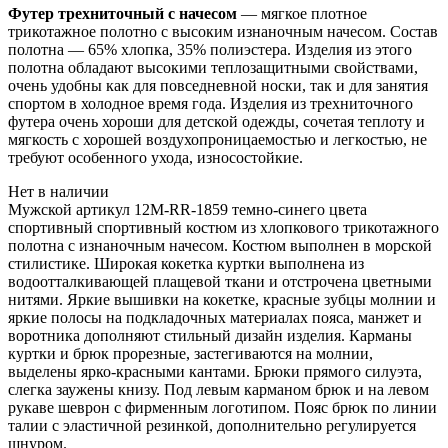
Футер трехниточный с начесом
— мягкое плотное
трикотажное полотно с высоким изнаночным начесом. Состав
полотна — 65% хлопка, 35% полиэстера. Изделия из этого
полотна обладают высокими теплозащитными свойствами,
очень удобны как для повседневной носки, так и для занятия
спортом в холодное время года. Изделия из трехниточного
футера очень хороши для детской одежды, сочетая теплоту и
мягкость с хорошей воздухопроницаемостью и легкостью, не
требуют особенного ухода, износостойкие.
Нет в наличии
Мужской артикул 12M-RR-1859 темно-синего цвета
спортивный спортивный костюм из хлопкового трикотажного
полотна с изнаночным начесом. Костюм выполнен в морской
стилистике. Широкая кокетка куртки выполнена из
водоотталкивающей плащевой ткани и отстрочена цветными
нитями. Яркие вышивки на кокетке, красные зубцы молнии и
яркие полосы на подкладочных материалах пояса, манжет и
воротника дополняют стильный дизайн изделия. Карманы
куртки и брюк прорезные, застегиваются на молнии,
выделены ярко-красными кантами. Брюки прямого силуэта,
слегка заужены книзу. Под левым карманом брюк и на левом
рукаве шеврон с фирменным логотипом. Пояс брюк по линии
талии с эластичной резинкой, дополнительно регулируется
шнуром.