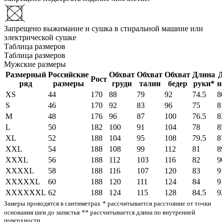
Запрещено выжимание и сушка в стиральной машине или
электрической сушке
Таблица размеров
Таблица размеров
Мужские размеры
Размерный
Российские
Обхват
Обхват
Обхват
Длина
Рост
ряд
размеры
груди
талии
бедер
руки*
н
XS
44
170
88
79
92
74.5
8
S
46
170
92
83
96
75
8
M
48
176
96
87
100
76.5
8
L
50
182
100
91
104
78
8
XL
52
188
104
95
108
79.5
8
XXL
54
188
108
99
112
81
8
XXXL
56
188
112
103
116
82
9
XXXXL
58
188
116
107
120
83
9
XXXXXL
60
188
120
111
124
84
9
XXXXXXL
62
188
124
115
128
84.5
9
Замеры проводятся в сантиметрах
* рассчитывается расстояние от точки
основания шеи до запястья
** рассчитывается длина по внутренней
поверхности