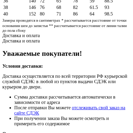
36
140
72
65
78
59
88.5
38
146
76
68
82
61.5
93
40
152
80
71
86
64
98.5
Замеры проводятся в сантиметрах
* рассчитывается расстояние от точки
основания шеи до запястья
** рассчитывается расстояние от линии талии
до пола сбоку
Доставка и оплата
Доставка и оплата
Уважаемые покупатели!
Условия доставки:
Доставка осуществляется по всей территории РФ курьерской
службой СДЭК: в любой из пунктов выдачи СДЭК или
курьером до двери.
Сумма доставки рассчитывается автоматически в
зависимости от адреса
После отправки Вы можете
отслеживать свой заказ на
сайте СДЭК
При получении заказа Вы можете осмотреть и
примерить его содержимое