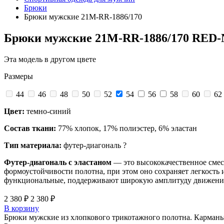
Брюки
Брюки мужские 21M-RR-1886/170
Брюки мужские 21M-RR-1886/170 RED
Эта модель в другом цвете
Размеры
44
46
48
50
52
54
56
58
60
62
Цвет:
темно-синий
Состав ткани:
77% хлопок, 17% полиэстер, 6% эластан
Тип материала:
футер-диагональ
?
Футер-диагональ с эластаном
— это высококачественное смес
формоустойчивости полотна, при этом оно сохраняет легкость 
функциональные, поддерживают широкую амплитуду движений, 
2 380 ₽
2 380 ₽
В корзину
Брюки мужские из хлопкового трикотажного полотна. Карманы