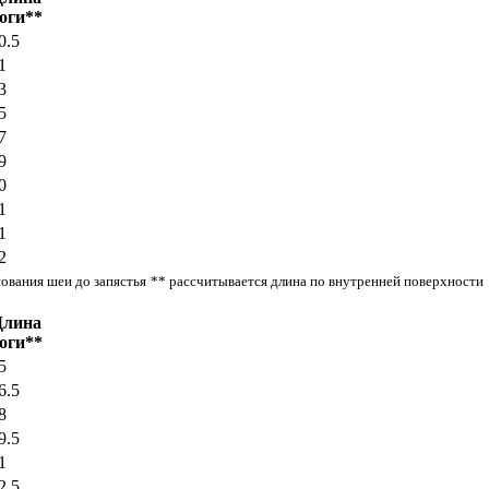
оги**
0.5
1
3
5
7
9
0
1
1
2
нования шеи до запястья
** рассчитывается длина по внутренней поверхности
Длина
оги**
5
6.5
8
9.5
1
2.5