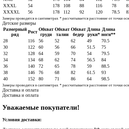
XXXL
54
178
108
88
116
78
8
XXXXL
56
178
112
92
120
78.5
8
Замеры проводятся в сантиметрах
* рассчитывается расстояние от точки ос
Детские размеры
Размерный
Обхват
Обхват
Обхват
Длина
Длина
Рост
ряд
груди
талии
бедер
руки*
ноги**
28
116
56
52
62
49
70.5
30
122
60
56
66
51.5
75
32
128
64
59
70
54
79.5
34
134
68
62
74
56.5
84
36
140
72
65
78
59
88.5
38
146
76
68
82
61.5
93
40
152
80
71
86
64
98.5
Замеры проводятся в сантиметрах
* рассчитывается расстояние от точки ос
Доставка и оплата
Доставка и оплата
Уважаемые покупатели!
Условия доставки: