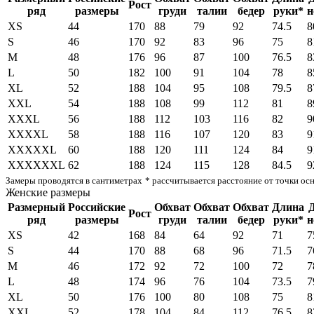
Рост
ряд
размеры
груди
талии
бедер
руки*
н
XS
44
170
88
79
92
74.5
8
S
46
170
92
83
96
75
8
M
48
176
96
87
100
76.5
8
L
50
182
100
91
104
78
8
XL
52
188
104
95
108
79.5
8
XXL
54
188
108
99
112
81
8
XXXL
56
188
112
103
116
82
9
XXXXL
58
188
116
107
120
83
9
XXXXXL
60
188
120
111
124
84
9
XXXXXXL
62
188
124
115
128
84.5
9
Замеры проводятся в сантиметрах
* рассчитывается расстояние от точки ос
Женские размеры
Размерный
Российские
Обхват
Обхват
Обхват
Длина
Рост
ряд
размеры
груди
талии
бедер
руки*
н
XS
42
168
84
64
92
71
7
S
44
170
88
68
96
71.5
7
M
46
172
92
72
100
72
7
L
48
174
96
76
104
73.5
7
XL
50
176
100
80
108
75
8
XXL
52
178
104
84
112
76.5
8