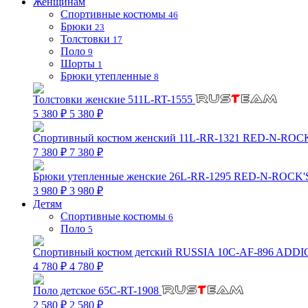
Женщинам
Спортивные костюмы
46
Брюки
23
Толстовки
17
Поло
9
Шорты
1
Брюки утепленные
8
Толстовки женские 511L-RT-1555
5 380 ₽
5 380 ₽
Спортивный костюм женский 11L-RR-1321 RED-N-ROC
7 380 ₽
7 380 ₽
Брюки утепленные женские 26L-RR-1295 RED-N-ROCK'
3 980 ₽
3 980 ₽
Детям
Спортивные костюмы
6
Поло
5
Спортивный костюм детский RUSSIA 10C-AF-896 ADDI
4 780 ₽
4 780 ₽
Поло детское 65C-RT-1908
2 580 ₽
2 580 ₽