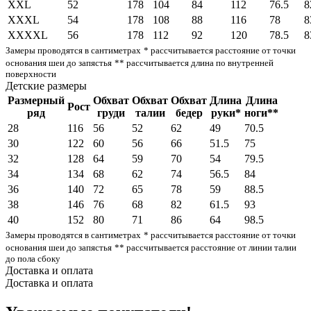
XXL
52
178
104
84
112
76.5
8
XXXL
54
178
108
88
116
78
8
XXXXL
56
178
112
92
120
78.5
8
Замеры проводятся в сантиметрах
* рассчитывается расстояние от точки
основания шеи до запястья
** рассчитывается длина по внутренней
поверхности
Детские размеры
Размерный
Обхват
Обхват
Обхват
Длина
Длина
Рост
ряд
груди
талии
бедер
руки*
ноги**
28
116
56
52
62
49
70.5
30
122
60
56
66
51.5
75
32
128
64
59
70
54
79.5
34
134
68
62
74
56.5
84
36
140
72
65
78
59
88.5
38
146
76
68
82
61.5
93
40
152
80
71
86
64
98.5
Замеры проводятся в сантиметрах
* рассчитывается расстояние от точки
основания шеи до запястья
** рассчитывается расстояние от линии талии
до пола сбоку
Доставка и оплата
Доставка и оплата