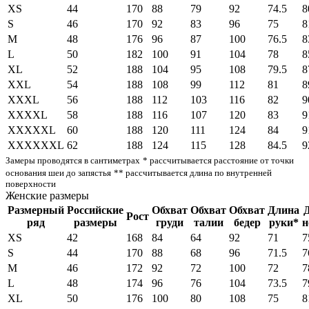
XS
44
170
88
79
92
74.5
8
S
46
170
92
83
96
75
8
M
48
176
96
87
100
76.5
8
L
50
182
100
91
104
78
8
XL
52
188
104
95
108
79.5
8
XXL
54
188
108
99
112
81
8
XXXL
56
188
112
103
116
82
9
XXXXL
58
188
116
107
120
83
9
XXXXXL
60
188
120
111
124
84
9
XXXXXXL
62
188
124
115
128
84.5
9
Замеры проводятся в сантиметрах
* рассчитывается расстояние от точки
основания шеи до запястья
** рассчитывается длина по внутренней
поверхности
Женские размеры
Размерный
Российские
Обхват
Обхват
Обхват
Длина
Рост
ряд
размеры
груди
талии
бедер
руки*
н
XS
42
168
84
64
92
71
7
S
44
170
88
68
96
71.5
7
M
46
172
92
72
100
72
7
L
48
174
96
76
104
73.5
7
XL
50
176
100
80
108
75
8