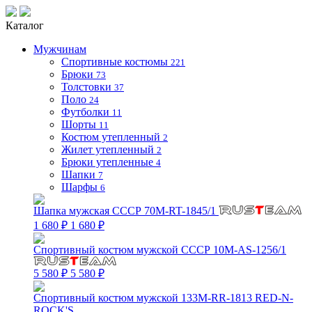
Каталог
Мужчинам
Спортивные костюмы
221
Брюки
73
Толстовки
37
Поло
24
Футболки
11
Шорты
11
Костюм утепленный
2
Жилет утепленный
2
Брюки утепленные
4
Шапки
7
Шарфы
6
Шапка мужская СССР 70M-RT-1845/1
1 680 ₽
1 680 ₽
Спортивный костюм мужской СССР 10M-AS-1256/1
5 580 ₽
5 580 ₽
Спортивный костюм мужской 133M-RR-1813 RED-N-
ROCK'S