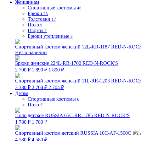
Женщинам
Спортивные костюмы
46
Брюки
23
Толстовки
17
Поло
9
Шорты
1
Брюки утепленные
8
Спортивный костюм женский 12L-RR-1187 RED-N-ROC
Нет в наличии
Брюки женские 224L-RR-1700 RED-N-ROCK'S
2 700 ₽
1 890 ₽
1 890 ₽
Спортивный костюм женский 11L-RR-1203 RED-N-ROC
3 380 ₽
2 704 ₽
2 704 ₽
Детям
Спортивные костюмы
6
Поло
5
Поло детское RUSSIA 65C-RR-1785 RED-N-ROCK'S
1 780 ₽
1 780 ₽
Спортивный костюм детский RUSSIA 10C-AF-1500C
4 580 ₽
4 580 ₽