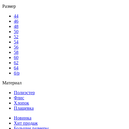
Размер
44
46
48
50
52
54
56
58
60
62
64
б/р
Материал
Полиэстер
Флис
Хлопок
Плащевка
Новинка
Хит продаж
Большие размеры