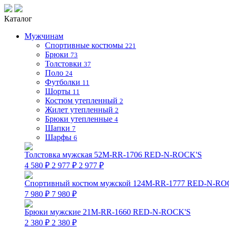
Каталог
Мужчинам
Спортивные костюмы
221
Брюки
73
Толстовки
37
Поло
24
Футболки
11
Шорты
11
Костюм утепленный
2
Жилет утепленный
2
Брюки утепленные
4
Шапки
7
Шарфы
6
Толстовка мужская 52M-RR-1706 RED-N-ROCK'S
4 580 ₽
2 977 ₽
2 977 ₽
Спортивный костюм мужской 124M-RR-1777 RED-N-RO
7 980 ₽
7 980 ₽
Брюки мужские 21M-RR-1660 RED-N-ROCK'S
2 380 ₽
2 380 ₽