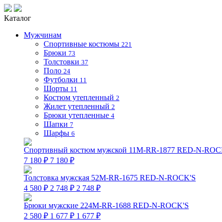
Каталог
Мужчинам
Спортивные костюмы
221
Брюки
73
Толстовки
37
Поло
24
Футболки
11
Шорты
11
Костюм утепленный
2
Жилет утепленный
2
Брюки утепленные
4
Шапки
7
Шарфы
6
Спортивный костюм мужской 11M-RR-1877 RED-N-ROC
7 180 ₽
7 180 ₽
Толстовка мужская 52M-RR-1675 RED-N-ROCK'S
4 580 ₽
2 748 ₽
2 748 ₽
Брюки мужские 224M-RR-1688 RED-N-ROCK'S
2 580 ₽
1 677 ₽
1 677 ₽