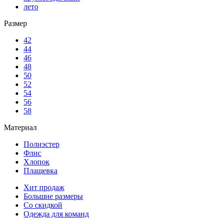
лето
Размер
42
44
46
48
50
52
54
56
58
Материал
Полиэстер
Флис
Хлопок
Плащевка
Хит продаж
Большие размеры
Со скидкой
Одежда для команд