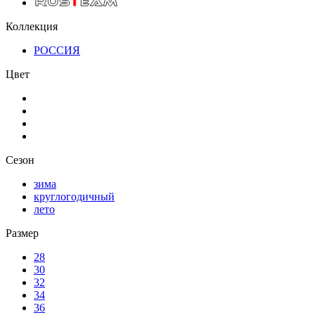
Коллекция
РОССИЯ
Цвет
Сезон
зима
круглогодичный
лето
Размер
28
30
32
34
36