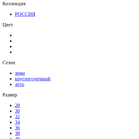
Коллекция
РОССИЯ
Цвет
Сезон
зима
круглогодичный
лето
Размер
28
30
32
34
36
38
40