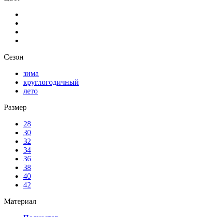
Сезон
зима
круглогодичный
лето
Размер
28
30
32
34
36
38
40
42
Материал