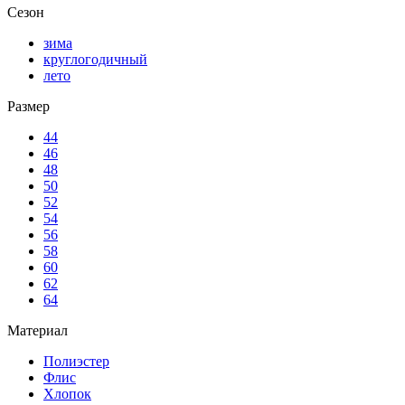
Сезон
зима
круглогодичный
лето
Размер
44
46
48
50
52
54
56
58
60
62
64
Материал
Полиэстер
Флис
Хлопок