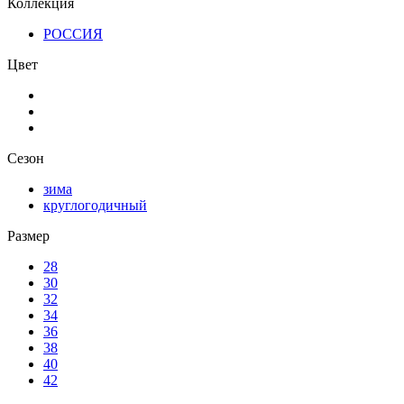
Коллекция
РОССИЯ
Цвет
Сезон
зима
круглогодичный
Размер
28
30
32
34
36
38
40
42