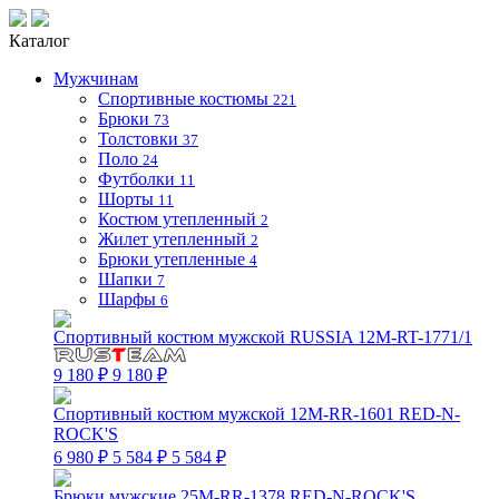
Каталог
Мужчинам
Спортивные костюмы
221
Брюки
73
Толстовки
37
Поло
24
Футболки
11
Шорты
11
Костюм утепленный
2
Жилет утепленный
2
Брюки утепленные
4
Шапки
7
Шарфы
6
Спортивный костюм мужской RUSSIA 12M-RT-1771/1
9 180 ₽
9 180 ₽
Спортивный костюм мужской 12M-RR-1601 RED-N-
ROCK'S
6 980 ₽
5 584 ₽
5 584 ₽
Брюки мужские 25M-RR-1378 RED-N-ROCK'S