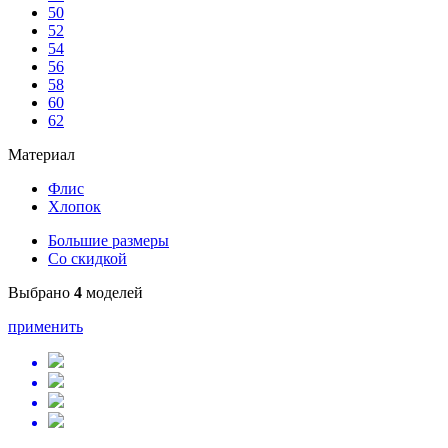
50
52
54
56
58
60
62
Материал
Флис
Хлопок
Большие размеры
Со скидкой
Выбрано
4
моделей
применить