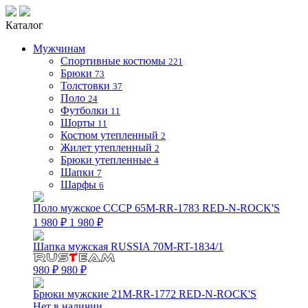
Каталог
Мужчинам
Спортивные костюмы
221
Брюки
73
Толстовки
37
Поло
24
Футболки
11
Шорты
11
Костюм утепленный
2
Жилет утепленный
2
Брюки утепленные
4
Шапки
7
Шарфы
6
Поло мужское СССР 65M-RR-1783 RED-N-ROCK'S
1 980 ₽
1 980 ₽
Шапка мужская RUSSIA 70M-RT-1834/1
980 ₽
980 ₽
Брюки мужские 21M-RR-1772 RED-N-ROCK'S
Нет в наличии