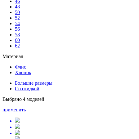
46
48
50
52
54
56
58
60
62
Материал
Флис
Хлопок
Большие размеры
Со скидкой
Выбрано
4
моделей
применить