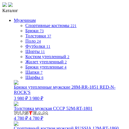
Каталог
Мужчинам
Спортивные костюмы
221
Брюки
73
Толстовки
37
Поло
24
Футболки
11
Шорты
11
Костюм утепленный
2
Жилет утепленный
2
Брюки утепленные
4
Шапки
7
Шарфы
6
Брюки утепленные мужские 28M-RR-1851 RED-N-
ROCK'S
3 980 ₽
3 980 ₽
Толстовка мужская СССР 52M-RT-1801
4 780 ₽
4 780 ₽
Спортивный костюм мужской RUSSIA 12M-RT-1860