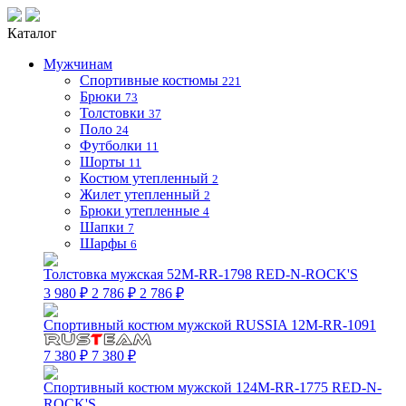
Каталог
Мужчинам
Спортивные костюмы
221
Брюки
73
Толстовки
37
Поло
24
Футболки
11
Шорты
11
Костюм утепленный
2
Жилет утепленный
2
Брюки утепленные
4
Шапки
7
Шарфы
6
Толстовка мужская 52M-RR-1798 RED-N-ROCK'S
3 980 ₽
2 786 ₽
2 786 ₽
Спортивный костюм мужской RUSSIA 12M-RR-1091
7 380 ₽
7 380 ₽
Спортивный костюм мужской 124M-RR-1775 RED-N-
ROCK'S