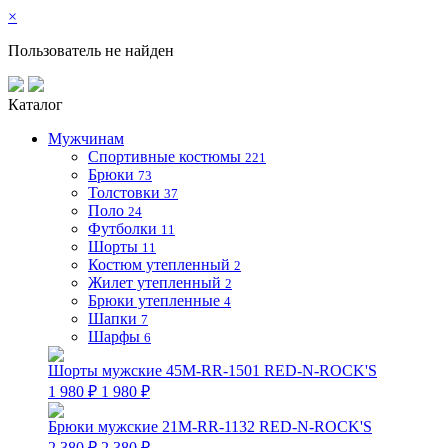
×
Пользователь не найден
Каталог
Мужчинам
Спортивные костюмы
221
Брюки
73
Толстовки
37
Поло
24
Футболки
11
Шорты
11
Костюм утепленный
2
Жилет утепленный
2
Брюки утепленные
4
Шапки
7
Шарфы
6
Шорты мужские 45M-RR-1501 RED-N-ROCK'S
1 980 ₽
1 980 ₽
Брюки мужские 21M-RR-1132 RED-N-ROCK'S
2 380 ₽
2 380 ₽