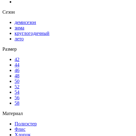
Сезон
демисезон
зима
круглогодичный
лето
Размер
42
44
46
48
50
52
54
56
58
Материал
Полиэстер
Флис
Хлопок