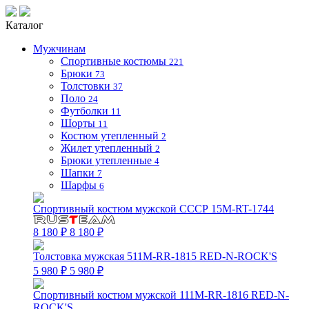
Каталог
Мужчинам
Спортивные костюмы
221
Брюки
73
Толстовки
37
Поло
24
Футболки
11
Шорты
11
Костюм утепленный
2
Жилет утепленный
2
Брюки утепленные
4
Шапки
7
Шарфы
6
Спортивный костюм мужской СССР 15M-RT-1744
8 180 ₽
8 180 ₽
Толстовка мужская 511M-RR-1815 RED-N-ROCK'S
5 980 ₽
5 980 ₽
Спортивный костюм мужской 111M-RR-1816 RED-N-
ROCK'S